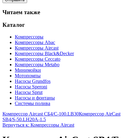
Читаем также
Каталог
Компрессоры
Компрессоры Abac
Компрессоры Aircast
Компрессоры Black&Decker
Компрессоры Ceccato
Компрессоры Metabo
Минимойки
Мотопомпы
Насосы Grundfos
Насосы Speroni
Насосы Sprut
Насосы и фонтаны
Системы полива
Компрессор Aircast СБ4/С-100.LB30
Компрессор AirCast
SB4/S-50.LH20A-1.5
Вернуться к: Компрессоры Aircast