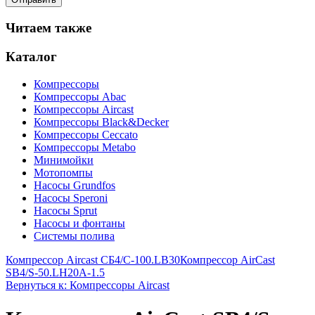
Читаем также
Каталог
Компрессоры
Компрессоры Abac
Компрессоры Aircast
Компрессоры Black&Decker
Компрессоры Ceccato
Компрессоры Metabo
Минимойки
Мотопомпы
Насосы Grundfos
Насосы Speroni
Насосы Sprut
Насосы и фонтаны
Системы полива
Компрессор Aircast СБ4/С-100.LB30
Компрессор AirCast
SB4/S-50.LH20A-1.5
Вернуться к: Компрессоры Aircast