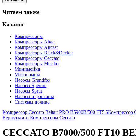
Читаем также
Каталог
Компрессоры
Компрессоры Abac
Компрессоры Aircast
Компрессоры Black&Decker
Компрессоры Ceccato
Компрессоры Metabo
Минимойки
Мотопомпы
Насосы Grundfos
Насосы Speroni
Насосы Sprut
Насосы и фонтаны
Системы полива
Компрессор Ceccato Beltair PRO B5900B/500 FT5.5
Компрессор 
Вернуться к: Компрессоры Ceccato
CECCATO B7000/500 FT10 B