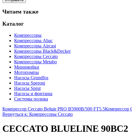
Читаем также
Каталог
Компрессоры
Компрессоры Abac
Компрессоры Aircast
Компрессоры Black&Decker
Компрессоры Ceccato
Компрессоры Metabo
Минимойки
Мотопомпы
Насосы Grundfos
Насосы Speroni
Насосы Sprut
Насосы и фонтаны
Системы полива
Компрессор Ceccato Beltair PRO B5900B/500 FT5.5
Компрессор 
Вернуться к: Компрессоры Ceccato
CECCATO BLUELINE 90BC2