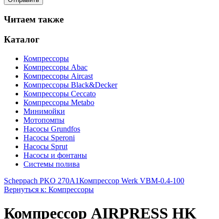
Читаем также
Каталог
Компрессоры
Компрессоры Abac
Компрессоры Aircast
Компрессоры Black&Decker
Компрессоры Ceccato
Компрессоры Metabo
Минимойки
Мотопомпы
Насосы Grundfos
Насосы Speroni
Насосы Sprut
Насосы и фонтаны
Системы полива
Scheppach PKO 270A1
Компрессор Werk VBM-0.4-100
Вернуться к: Компрессоры
Компрессор AIRPRESS HK