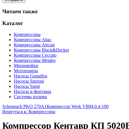
Читаем также
Каталог
Компрессоры
Компрессоры Abac
Компрессоры Aircast
Компрессоры Black&Decker
Компрессоры Ceccato
Компрессоры Metabo
Минимойки
Мотопомпы
Насосы Grundfos
Насосы Speroni
Насосы Sprut
Насосы и фонтаны
Системы полива
Scheppach PKO 270A1
Компрессор Werk VBM-0.4-100
Вернуться к: Компрессоры
Компрессор Кентавр КП 5020