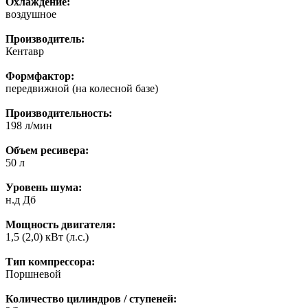
Охлаждение:
воздушное
Производитель:
Кентавр
Формфактор:
передвижной (на колесной базе)
Производительность:
198 л/мин
Объем ресивера:
50 л
Уровень шума:
н.д Дб
Мощность двигателя:
1,5 (2,0) кВт (л.с.)
Тип компрессора:
Пoршневoй
Количество цилиндров / ступеней: