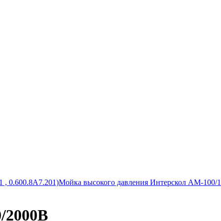
 , 0.600.8A7.201)
Мойка высокого давления Интерскол АМ-100/
/2000В