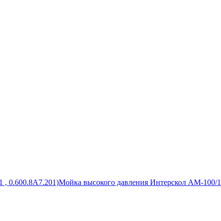
 , 0.600.8A7.201)
Мойка высокого давления Интерскол АМ-100/