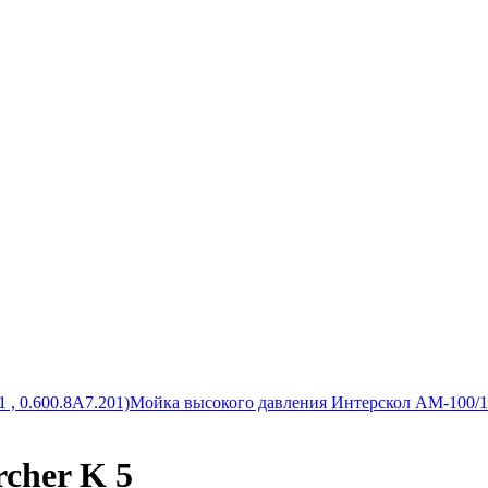
 , 0.600.8A7.201)
Мойка высокого давления Интерскол АМ-100/
cher K 5