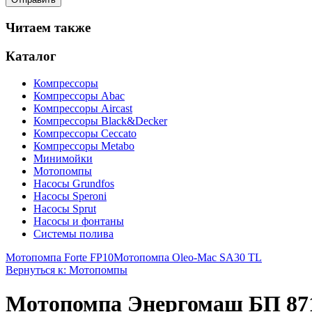
Читаем также
Каталог
Компрессоры
Компрессоры Abac
Компрессоры Aircast
Компрессоры Black&Decker
Компрессоры Ceccato
Компрессоры Metabo
Минимойки
Мотопомпы
Насосы Grundfos
Насосы Speroni
Насосы Sprut
Насосы и фонтаны
Системы полива
Мотопомпа Forte FP10
Мотопомпа Oleo-Mac SА30 ТL
Вернуться к: Мотопомпы
Мотопомпа Энергомаш БП 87