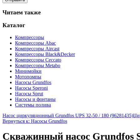
Читаем также
Каталог
Компрессоры
Компрессоры Abac
Компрессоры Aircast
Компрессоры Black&Decker
Компрессоры Ceccato
Компрессоры Metabo
Минимойки
Мотопомпы
Насосы Grundfos
Насосы Speroni
Насосы Sprut
Насосы и фонтаны
Системы полива
Насос циркуляционный Grundfos UPS 32-50 / 180 (96281435)
Ци
Вернуться к: Насосы Grundfos
Скважинный насос Grundfos 