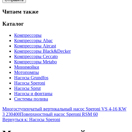
Читаем также
Каталог
Компрессоры
Компрессоры Abac
Компрессоры Aircast
Компрессоры Black&Decker
Компрессоры Ceccato
Компрессоры Metabo
Минимойки
Мотопомпы
Насосы Grundfos
Насосы Speroni
Насосы Sprut
Насосы и фонтаны
Системы полива
Многоступенчатый вертикальный насос Speroni VS 4-16 KW
3 230400
Поверхностный насос Speroni RSM 60
Вернуться к: Насосы Speroni