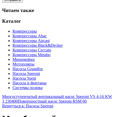
Читаем также
Каталог
Компрессоры
Компрессоры Abac
Компрессоры Aircast
Компрессоры Black&Decker
Компрессоры Ceccato
Компрессоры Metabo
Минимойки
Мотопомпы
Насосы Grundfos
Насосы Speroni
Насосы Sprut
Насосы и фонтаны
Системы полива
Многоступенчатый вертикальный насос Speroni VS 4-16 KW
3 230400
Поверхностный насос Speroni RSM 60
Вернуться к: Насосы Speroni