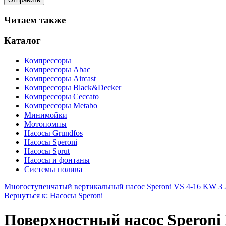
Читаем также
Каталог
Компрессоры
Компрессоры Abac
Компрессоры Aircast
Компрессоры Black&Decker
Компрессоры Ceccato
Компрессоры Metabo
Минимойки
Мотопомпы
Насосы Grundfos
Насосы Speroni
Насосы Sprut
Насосы и фонтаны
Системы полива
Многоступенчатый вертикальный насос Speroni VS 4-16 KW 3 
Вернуться к: Насосы Speroni
Поверхностный насос Speroni