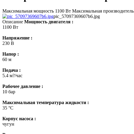
Максимальная мощность 1100 Вт Максимальная производительн
pic_57097369607b6.jpg
Описание
Мощность двигателя :
1100 Вт
Напряжение :
230 В
Напор :
60 м
Подача :
5.4 м?/час
Рабочее давление :
10 бар
Максимальная температура жидкости :
35 °С
Корпус насоса :
чугун