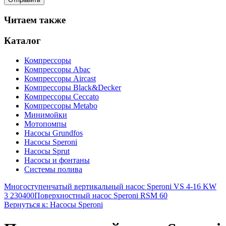
Читаем также
Каталог
Компрессоры
Компрессоры Abac
Компрессоры Aircast
Компрессоры Black&Decker
Компрессоры Ceccato
Компрессоры Metabo
Минимойки
Мотопомпы
Насосы Grundfos
Насосы Speroni
Насосы Sprut
Насосы и фонтаны
Системы полива
Многоступенчатый вертикальный насос Speroni VS 4-16 KW
3 230400
Поверхностный насос Speroni RSM 60
Вернуться к: Насосы Speroni