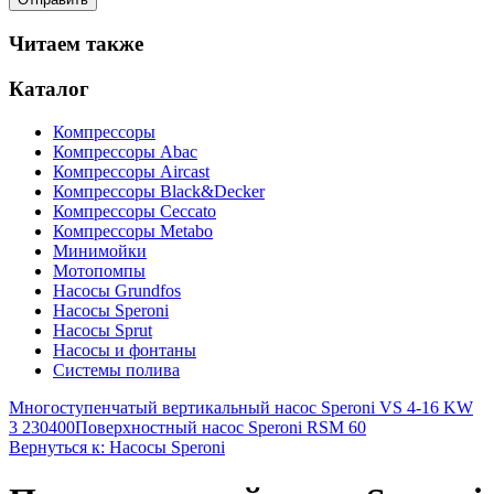
Читаем также
Каталог
Компрессоры
Компрессоры Abac
Компрессоры Aircast
Компрессоры Black&Decker
Компрессоры Ceccato
Компрессоры Metabo
Минимойки
Мотопомпы
Насосы Grundfos
Насосы Speroni
Насосы Sprut
Насосы и фонтаны
Системы полива
Многоступенчатый вертикальный насос Speroni VS 4-16 KW
3 230400
Поверхностный насос Speroni RSM 60
Вернуться к: Насосы Speroni