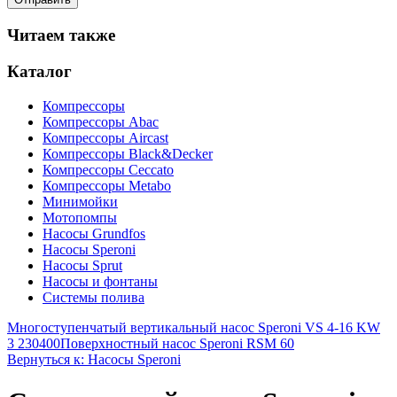
Читаем также
Каталог
Компрессоры
Компрессоры Abac
Компрессоры Aircast
Компрессоры Black&Decker
Компрессоры Ceccato
Компрессоры Metabo
Минимойки
Мотопомпы
Насосы Grundfos
Насосы Speroni
Насосы Sprut
Насосы и фонтаны
Системы полива
Многоступенчатый вертикальный насос Speroni VS 4-16 KW
3 230400
Поверхностный насос Speroni RSM 60
Вернуться к: Насосы Speroni