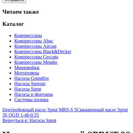
Читаем также
Каталог
Компрессоры
Компрессоры Abac
Компрессоры Aircast
Компрессоры Black&Decker
Компрессоры Ceccato
Компрессоры Metabo
Минимойки
Мотопомпы
Насосы Grundfos
Насосы Speroni
Насосы Sprut
Насосы и фонтаны
Системы полива
Центробежный насос Sprut MRS-S 5
Скважинный насос Sprut
3S QGD 1-40-0.55
Вернуться к: Насосы Sprut