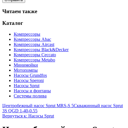
Читаем также
Каталог
Компрессоры
Компрессоры Abac
Компрессоры Aircast
Компрессоры Black&Decker
Компрессоры Ceccato
Компрессоры Metabo
Минимойки
Мотопомпы
Насосы Grundfos
Насосы Speroni
Насосы Sprut
Насосы и фонтаны
Системы полива
Центробежный насос Sprut MRS-S 5
Скважинный насос Sprut
3S QGD 1-40-0.55
Вернуться к: Насосы Sprut