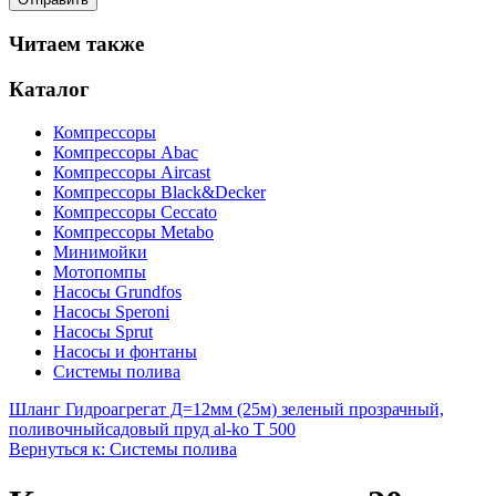
Читаем также
Каталог
Компрессоры
Компрессоры Abac
Компрессоры Aircast
Компрессоры Black&Decker
Компрессоры Ceccato
Компрессоры Metabo
Минимойки
Мотопомпы
Насосы Grundfos
Насосы Speroni
Насосы Sprut
Насосы и фонтаны
Системы полива
Шланг Гидроагрегат Д=12мм (25м) зеленый прозрачный,
поливочный
садовый пруд al-ko T 500
Вернуться к: Системы полива