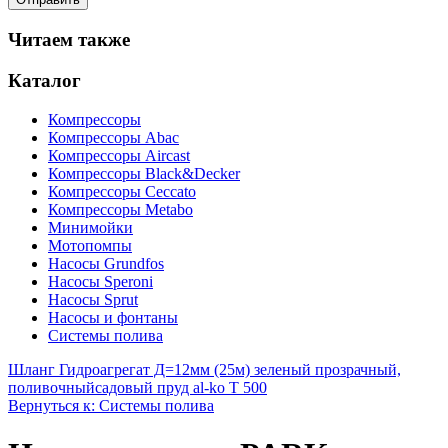
Читаем также
Каталог
Компрессоры
Компрессоры Abac
Компрессоры Aircast
Компрессоры Black&Decker
Компрессоры Ceccato
Компрессоры Metabo
Минимойки
Мотопомпы
Насосы Grundfos
Насосы Speroni
Насосы Sprut
Насосы и фонтаны
Системы полива
Шланг Гидроагрегат Д=12мм (25м) зеленый прозрачный,
поливочный
садовый пруд al-ko T 500
Вернуться к: Системы полива