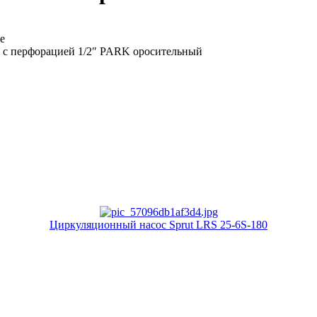
е
 с перфорацией 1/2″ PARK оросительный
Циркуляционный насос Sprut LRS 25-6S-180