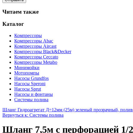
Читаем также
Каталог
Компрессоры
Компрессоры Abac
Компрессоры Aircast
Компрессоры Black&Decker
Компрессоры Ceccato
Компрессоры Metabo
Минимойки
Мотопомпы
Насосы Grundfos
Насосы Speroni
Насосы Sprut
Насосы и фонтаны
Системы полива
Шланг Гидроагрегат Д=12мм (25м) зеленый прозрачный, поли
Вернуться к: Системы полива
Шланг 7,5м с перфорацией 1