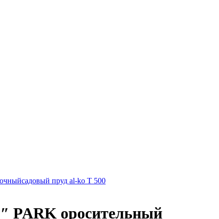
вочный
садовый пруд al-ko T 500
/2″ PARK оросительный