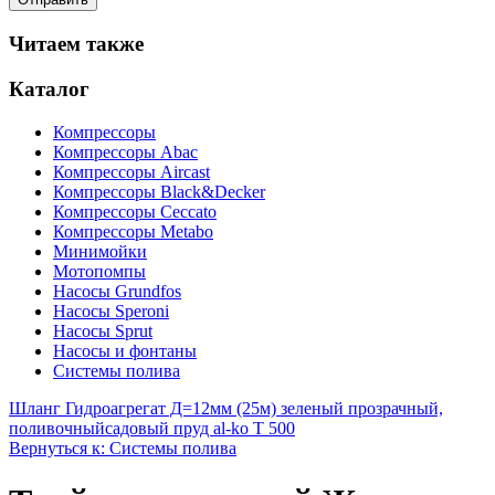
Читаем также
Каталог
Компрессоры
Компрессоры Abac
Компрессоры Aircast
Компрессоры Black&Decker
Компрессоры Ceccato
Компрессоры Metabo
Минимойки
Мотопомпы
Насосы Grundfos
Насосы Speroni
Насосы Sprut
Насосы и фонтаны
Системы полива
Шланг Гидроагрегат Д=12мм (25м) зеленый прозрачный,
поливочный
садовый пруд al-ko T 500
Вернуться к: Системы полива