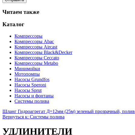
Читаем также
Каталог
Компрессоры
Компрессоры Abac
Компрессоры Aircast
Компрессоры Black&Decker
Компрессоры Ceccato
Компрессоры Metabo
Минимойки
Мотопомпы
Насосы Grundfos
Насосы Speroni
Насосы Sprut
Насосы и фонтаны
Системы полива
Шланг Гидроагрегат Д=12мм (25м) зеленый прозрачный, поли
Вернуться к: Системы полива
УДЛИНИТЕЛИ